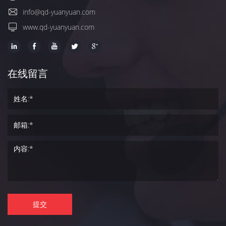
info@qd-yuanyuan.com
www.qd-yuanyuan.com
在线留言
提交