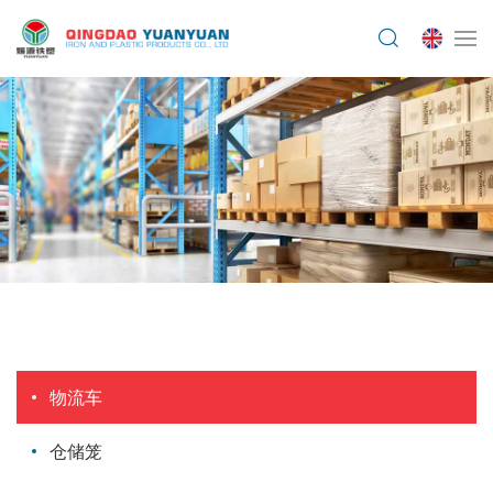
物流车
仓储笼