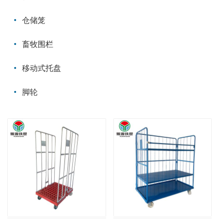
仓储笼
畜牧围栏
移动式托盘
脚轮