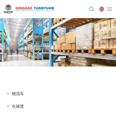
物流车
仓储笼