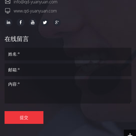
info@qd-yuanyuan.com
www.qd-yuanyuan.com
在线留言
提交